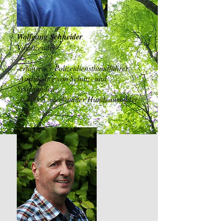
Wolfgang Schneider
Vorsitzender
-erfahrener Polizeidiensthundführer
-Ausbildung von Schutz- und
Spürhunden
-staatlich anerkannter Hundeausbilder