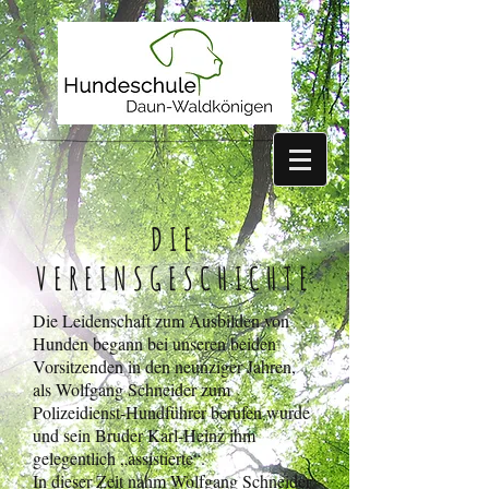
DIE
VEREINSGESCHICHTE
Die Leidenschaft zum Ausbilden von
Hunden begann bei unseren beiden
Vorsitzenden in den neunziger Jahren,
als Wolfgang Schneider zum
Polizeidienst-Hundführer berufen wurde
und sein Bruder Karl-Heinz ihm
gelegentlich „assistierte“.
In dieser Zeit nahm Wolfgang Schneider