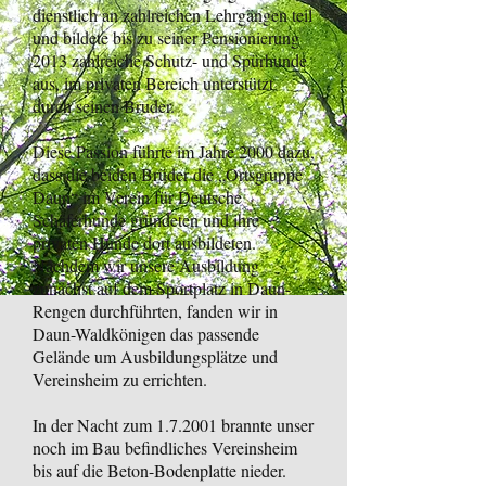
dienstlich an zahlreichen Lehrgängen teil
und bildete bis zu seiner Pensionierung
2013 zahlreiche Schutz- und Spürhunde
aus, im privaten Bereich unterstützt
durch seinen Bruder.
Diese Passion führte im Jahre 2000 dazu,
dass die beiden Brüder die „Ortsgruppe
Daun“ im Verein für Deutsche
Schäferhunde gründeten und ihre
privaten Hunde dort ausbildeten.
Nachdem wir unsere Ausbildung
zunächst auf dem Sportplatz in Daun-
Rengen durchführten, fanden wir in
Daun-Waldkönigen das passende
Gelände um Ausbildungsplätze und
Vereinsheim zu errichten.
In der Nacht zum 1.7.2001 brannte unser
noch im Bau befindliches Vereinsheim
bis auf die Beton-Bodenplatte nieder.