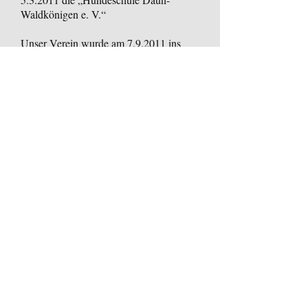
Waldkönigen e. V.“
Unser Verein wurde am 7.9.2011 ins
Vereinsregister eingetragen und am
10.11.2011
erhielten wir die
Anerkennung als gemeinnütziger Verein.
Wir haben uns zum Ziel gesetzt,
vornehmlich die Besitzer von
Familienhunden anzusprechen, jedoch
kommen auch Gebrauchshundeführer
aufgrund von jahrzehntelanger
Ausbildungserfahrung nicht zu kurz.